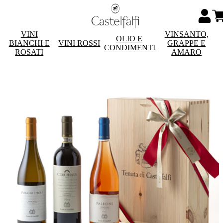
VINI
VINSANTO,
OLIO E
BIANCHI E
VINI ROSSI
GRAPPE E
CONDIMENTI
ROSATI
AMARO