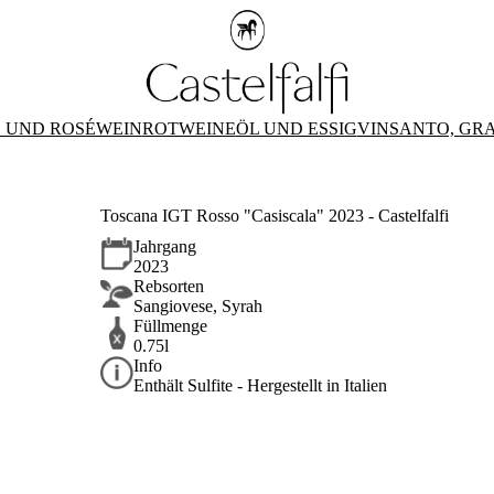
 UND ROSÉWEIN
ROTWEINE
ÖL UND ESSIG
VINSANTO, GR
Toscana IGT Rosso "Casiscala" 2023 - Castelfalfi
Jahrgang
2023
Rebsorten
Sangiovese, Syrah
Füllmenge
0.75l
Info
Enthält Sulfite - Hergestellt in Italien