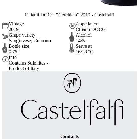
Chianti DOCG "Cerchiaia" 2019 - Castelfalfi
Vintage
Appellation
2019
Chianti DOCG
Grape variety
Alcohol
Sangiovese, Colorino
14%
Bottle size
Serve at
0.75l
16/18 °C
Info
Contains Sulphites -
Product of Italy
Contacts