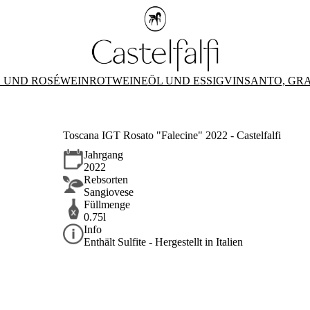
 UND ROSÉWEIN
ROTWEINE
ÖL UND ESSIG
VINSANTO, GR
Toscana IGT Rosato "Falecine" 2022 - Castelfalfi
Jahrgang
2022
Rebsorten
Sangiovese
Füllmenge
0.75l
Info
Enthält Sulfite - Hergestellt in Italien