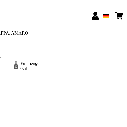
APPA, AMARO
)
Füllmenge
0.5l