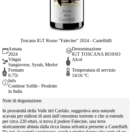
Toscana IGT Rosso "Falecine" 2024 - Castelfalfi
Annata
Denominazione
2024
IGT TOSCANA ROSSO
Vitigni
Alcol
Sangiovese, Syrah, Merlot
Formato
Temperatura di servizio
0.75l
14/16 °C
Info
Contiene Solfiti - Prodotto
in Italia
Note di degustazione
In prossimità della Valle del Carfalo, suggestiva area naturale
scavata per milioni di anni dall‘omonimo torrente e che si estende
per circa 220 ettari, si trova il podere Falecine, una terra
storicamente abitata dalla ricca fauna selvatica presente a Castelfalfi.
Da qui, le varietà sangiovese, syrah e merlot danno vita oggi ad un