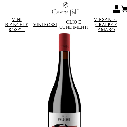
VINI
VINSANTO,
OLIO E
BIANCHI E
VINI ROSSI
GRAPPE E
CONDIMENTI
ROSATI
AMARO