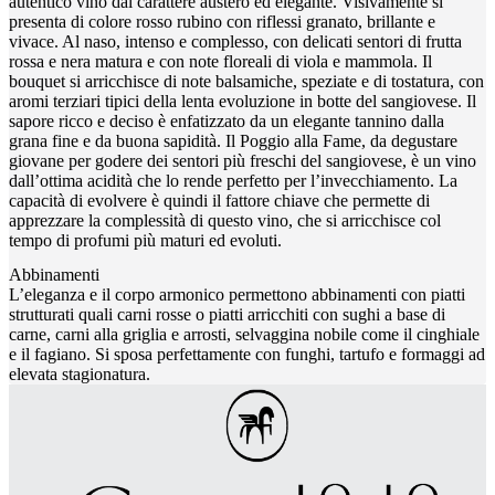
autentico vino dal carattere austero ed elegante. Visivamente si
presenta di colore rosso rubino con riflessi granato, brillante e
vivace. Al naso, intenso e complesso, con delicati sentori di frutta
rossa e nera matura e con note floreali di viola e mammola. Il
bouquet si arricchisce di note balsamiche, speziate e di tostatura, con
aromi terziari tipici della lenta evoluzione in botte del sangiovese. Il
sapore ricco e deciso è enfatizzato da un elegante tannino dalla
grana fine e da buona sapidità. Il Poggio alla Fame, da degustare
giovane per godere dei sentori più freschi del sangiovese, è un vino
dall’ottima acidità che lo rende perfetto per l’invecchiamento. La
capacità di evolvere è quindi il fattore chiave che permette di
apprezzare la complessità di questo vino, che si arricchisce col
tempo di profumi più maturi ed evoluti.
Abbinamenti
L’eleganza e il corpo armonico permettono abbinamenti con piatti
strutturati quali carni rosse o piatti arricchiti con sughi a base di
carne, carni alla griglia e arrosti, selvaggina nobile come il cinghiale
e il fagiano. Si sposa perfettamente con funghi, tartufo e formaggi ad
elevata stagionatura.